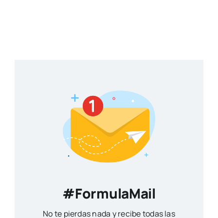
#FormulaMail
No te pierdas nada y recibe todas las