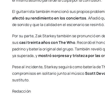
él mismo asumió parte de la culpa por la confusión.
El guitarrista también mencionó sus propios problem
afectó su rendimiento en los conciertos
. Añadió q
de sonido y que la calidad en el escenario se resintió.
Por su parte, Zak Starkey también se pronunció en d
sus
casi treinta años con The Who
. Recordó el hon
padrino y batería original del grupo. También reveló 
ya superada, y
mostró sorpresa y tristeza por las cr
Pese al incidente, Starkey seguirá como batería de 
compromisos en solitario junto al músico
Scott Dev
sustituto.
Redacción