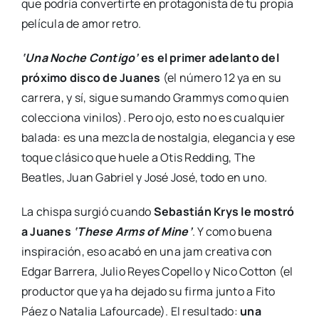
que podría convertirte en protagonista de tu propia
película de amor retro.
‘Una Noche Contigo’
es el primer adelanto del
próximo disco de Juanes
(el número 12 ya en su
carrera, y sí, sigue sumando Grammys como quien
colecciona vinilos). Pero ojo, esto no es cualquier
balada: es una mezcla de nostalgia, elegancia y ese
toque clásico que huele a Otis Redding, The
Beatles, Juan Gabriel y José José, todo en uno.
La chispa surgió cuando
Sebastián Krys le mostró
a Juanes
‘These Arms of Mine’
. Y como buena
inspiración, eso acabó en una jam creativa con
Edgar Barrera, Julio Reyes Copello y Nico Cotton (el
productor que ya ha dejado su firma junto a Fito
Páez o Natalia Lafourcade). El resultado:
una