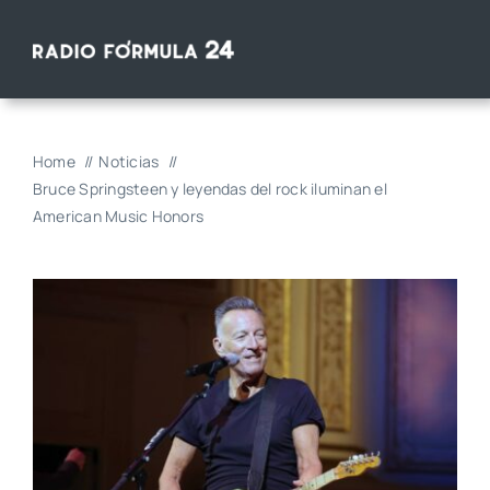
Saltar
al
contenido
Home
Noticias
Bruce Springsteen y leyendas del rock iluminan el
American Music Honors