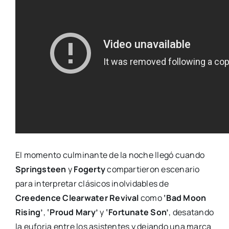
El momento culminante de la noche llegó cuando
Springsteen
y
Fogerty
compartieron escenario
para interpretar clásicos inolvidables de
Creedence Clearwater Revival
como
‘Bad Moon
Rising’
,
‘Proud Mary’
y
‘Fortunate Son’
, desatando
la euforia entre los asistentes y dejando una marca