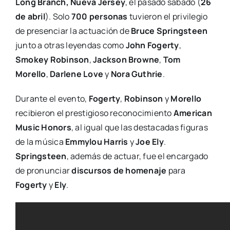
Long Branch, Nueva Jersey
, el pasado sábado (
26
de abril
). Solo
700 personas
tuvieron el privilegio
de presenciar la actuación de
Bruce Springsteen
junto a otras leyendas como
John Fogerty
,
Smokey Robinson
,
Jackson Browne
,
Tom
Morello
,
Darlene Love
y
Nora Guthrie
.
Durante el evento,
Fogerty
,
Robinson
y
Morello
recibieron el prestigioso reconocimiento
American
Music Honors
, al igual que las destacadas figuras
de la música
Emmylou Harris
y
Joe Ely
.
Springsteen
, además de actuar, fue el encargado
de pronunciar
discursos de homenaje
para
Fogerty
y
Ely
.