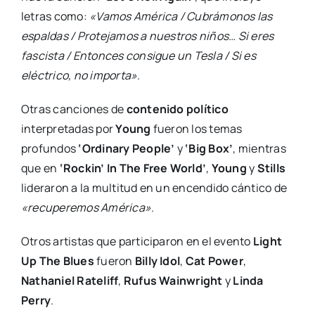
letras como:
«Vamos América / Cubrámonos las
espaldas / Protejamos a nuestros niños… Si eres
fascista / Entonces consigue un Tesla / Si es
eléctrico, no importa»
.
Otras canciones de
contenido político
interpretadas por
Young
fueron los temas
profundos
‘Ordinary People’
y
‘Big Box’
, mientras
que en
‘Rockin’ In The Free World’
,
Young
y
Stills
lideraron a la multitud en un encendido cántico de
«recuperemos América»
.
Otros artistas que participaron en el evento
Light
Up The Blues
fueron
Billy Idol
,
Cat Power
,
Nathaniel Rateliff
,
Rufus Wainwright
y
Linda
Perry
.