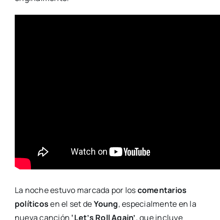
La noche estuvo marcada por los
comentarios
políticos
en el set de
Young
, especialmente en la
nueva canción
‘Let’s Roll Again’
, que incluye