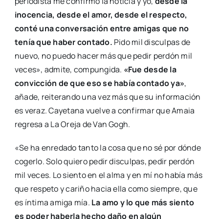
periodista me confirmó la noticia y yo,
desde la
inocencia, desde el amor, desde el respecto,
conté una conversación entre amigas que no
tenía que haber contado.
Pido mil disculpas de
nuevo, no puedo hacer más que pedir perdón mil
veces», admite, compungida.
«Fue desde la
convicción de que eso se había contado ya»
,
añade, reiterando una vez más que su información
es veraz. Cayetana vuelve a confirmar que Amaia
regresa a La Oreja de Van Gogh.
«Se ha enredado tanto la cosa que no sé por dónde
cogerlo. Solo quiero pedir disculpas, pedir perdón
mil veces. Lo siento en el alma y en mí no había más
que respeto y cariño hacia ella como siempre, que
es íntima amiga mía.
La amo y lo que más siento
es poder haberla hecho daño en algún