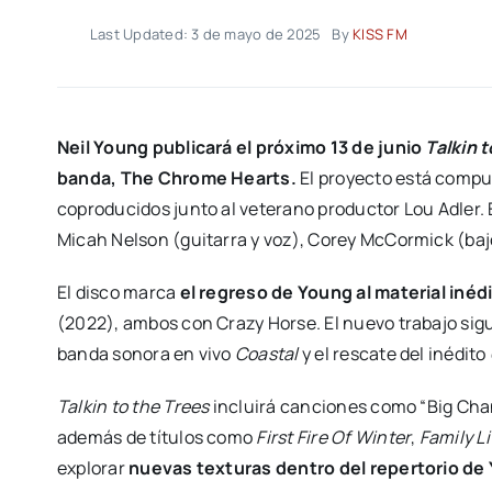
Last Updated: 3 de mayo de 2025
By
KISS FM
Neil Young publicará el próximo 13 de junio
Talkin 
banda, The Chrome Hearts.
El proyecto está compue
coproducidos junto al veterano productor Lou Adler.
Micah Nelson (guitarra y voz), Corey McCormick (bajo
El disco marca
el regreso de Young al material inéd
(2022), ambos con Crazy Horse. El nuevo trabajo sigu
banda sonora en vivo
Coastal
y el rescate del inédito
Talkin to the Trees
incluirá canciones como “Big Cha
además de títulos como
First Fire Of Winter
,
Family Li
explorar
nuevas texturas dentro del repertorio de