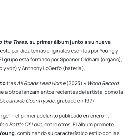
to the Trees
, su primer álbum junto a su nueva
sto por diez temas originales escritos por Young y
 El grupo está formado por Spooner Oldham (órgano),
 y voz) y Anthony LoGerfo (batería).
ito
tras
All Roads Lead Home
(2023) y
World Record
e a otros lanzamientos recientes del artista, como la
Oceanside Countryside
, grabado en 1977.
nge” —el primer adelanto publicado en enero—,
fe
o
Bottle Of Love
, entre otros. El álbum promete
 Young
, combinando su característico estilo con las