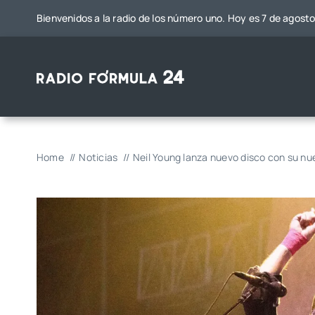
Saltar
Bienvenidos a la radio de los número uno. Hoy es 7 de agost
al
contenido
Home
Noticias
Neil Young lanza nuevo disco con su n