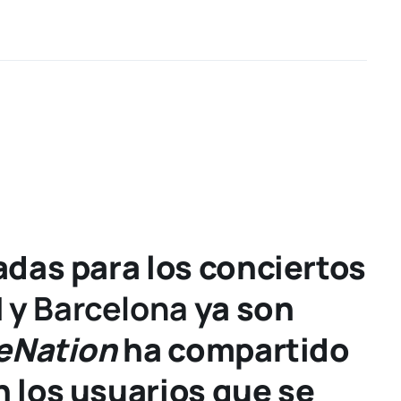
adas para los conciertos
d
y
Barcelona
ya son
eNation
ha compartido
n los usuarios que se