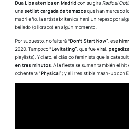
Dua Lipa aterriza en Madrid
con su gira
Radical Opt
una
setlist cargada de temazos
que han marcado los
madrileño, la artista británica hará un repaso por al
bailado (o llorado) en algún momento.
Por supuesto, no faltará
“Don’t Start Now”
, ese
him
2020. Tampoco
“Levitating”
, que fue
viral, pegadi
playlists). Y claro, el clásico feminista que la catapul
en tres minutos
. A la fiesta se suman también el hit
ochentera
“Physical”
; y el irresistible mash-up con 