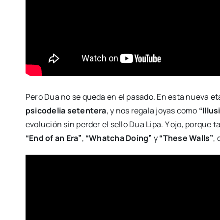
Pero Dua no se queda en el pasado. En esta nueva e
psicodelia setentera
, y nos regala joyas como
“Illus
evolución sin perder el sello Dua Lipa. Y ojo, porqu
“End of an Era”
,
“Whatcha Doing”
y
“These Walls”
,