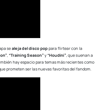
tapa se
aleja del disco pop
para flirtear con la
ion”
,
“Training Season”
y
“Houdini”
, que suenan a
e también hay espacio para temas más recientes como
 que prometen ser las nuevas favoritas del fandom.