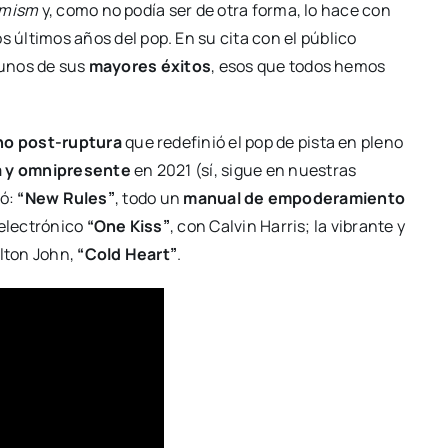
imism
y, como no podía ser de otra forma, lo hace con
 últimos años del pop. En su cita con el público
gunos de sus
mayores éxitos
, esos que todos hemos
no post-ruptura
que redefinió el pop de pista en pleno
za y omnipresente
en 2021 (sí, sigue en nuestras
tó:
“New Rules”
, todo un
manual de empoderamiento
 electrónico
“One Kiss”
, con Calvin Harris; la vibrante y
Elton John,
“Cold Heart”
.