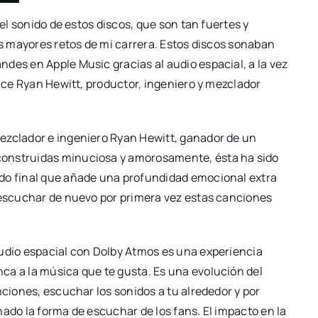
del sonido de estos discos, que son tan fuertes y
os mayores retos de mi carrera. Estos discos sonaban
des en Apple Music gracias al audio espacial, a la vez
Dice Ryan Hewitt, productor, ingeniero y mezclador
ezclador e ingeniero Ryan Hewitt, ganador de un
construidas minuciosa y amorosamente, ésta ha sido
ado final que añade una profundidad emocional extra
e escuchar de nuevo por primera vez estas canciones
audio espacial con Dolby Atmos es una experiencia
ca a la música que te gusta. Es una evolución del
nciones, escuchar los sonidos a tu alrededor y por
nado la forma de escuchar de los fans. El impacto en la