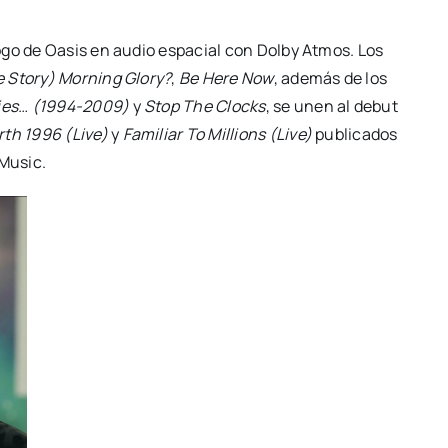
ogo de Oasis en audio espacial con Dolby Atmos. Los
 Story) Morning Glory?
,
Be Here Now
, además de los
ies… (1994-2009)
y
Stop The Clocks
, se unen al debut
th 1996 (Live)
y
Familiar To Millions (Live)
publicados
 Music.