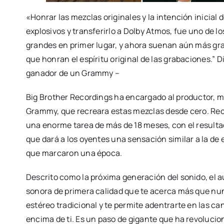
«Honrar las mezclas originales y la intención inicial 
explosivos y transferirlo a Dolby Atmos, fue uno de l
grandes en primer lugar, y ahora suenan aún más gran
que honran el espíritu original de las grabaciones.” 
ganador de un Grammy –
Big Brother Recordings ha encargado al productor, m
Grammy, que recreara estas mezclas desde cero. Re
una enorme tarea de más de 18 meses, con el result
que dará a los oyentes una sensación similar a la d
que marcaron una época.
Descrito como la próxima generación del sonido, el 
sonora de primera calidad que te acerca más que nun
estéreo tradicional y te permite adentrarte en las ca
encima de ti. Es un paso de gigante que ha revolucio