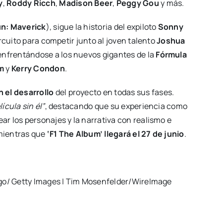
y
,
Roddy Ricch
,
Madison Beer
,
Peggy Gou
y más.
n: Maverick
), sigue la historia del expiloto
Sonny
ircuito para competir junto al joven talento
Joshua
 enfrentándose a los nuevos gigantes de la
Fórmula
m
y
Kerry Condon
.
n el desarrollo
del proyecto en todas sus fases.
cula sin él”
, destacando que su experiencia como
r los personajes y la narrativa con realismo e
mientras que
‘F1 The Album’ llegará el 27 de junio
.
rgo/ Getty Images | Tim Mosenfelder/WireImage