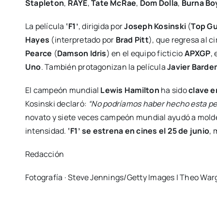
Stapleton
,
RAYE
,
Tate McRae
,
Dom Dolla
,
Burna Bo
La película
‘F1’
, dirigida por
Joseph Kosinski
(
Top Gu
Hayes
(interpretado por
Brad Pitt
), que regresa al c
Pearce
(
Damson Idris
) en el equipo ficticio
APXGP
,
Uno
. También protagonizan la película
Javier Barde
El campeón mundial
Lewis Hamilton
ha sido
clave e
Kosinski declaró:
“No podríamos haber hecho esta pelí
novato y siete veces campeón mundial ayudó a moldea
intensidad.
‘F1’ se estrena en cines el 25 de junio
, 
Redacción
Fotografía · Steve Jennings/Getty Images | Theo Wa