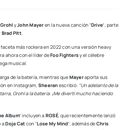
 Grohl
y
John Mayer
en la nueva canción
‘Drive’
, parte
r
Brad Pitt
.
u faceta más rockera en 2022 con una versión heavy
ra ahora con el líder de
Foo Fighters
y el célebre
ega musical.
arga de la batería, mientras que
Mayer
aporta sus
ción en Instagram,
Sheeran
escribió:
“Un adelanto de la
itarra, Grohl a la batería. ¡Me divertí mucho haciendo
he Album’
incluyen a
ROSÉ
, que recientemente lanzó
o a
Doja Cat
con
‘Lose My Mind’
, además de
Chris