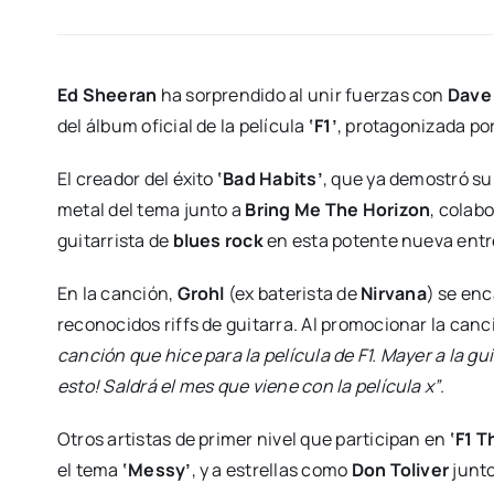
Ed Sheeran
ha sorprendido al unir fuerzas con
Dave
del álbum oficial de la película
‘F1’
, protagonizada po
El creador del éxito
‘Bad Habits’
, que ya demostró s
metal del tema junto a
Bring Me The Horizon
, colabo
guitarrista de
blues rock
en esta potente nueva entr
En la canción,
Grohl
(ex baterista de
Nirvana
) se enc
reconocidos riffs de guitarra. Al promocionar la can
canción que hice para la película de F1. Mayer a la gu
esto! Saldrá el mes que viene con la película x”
.
Otros artistas de primer nivel que participan en
‘F1 T
el tema
‘Messy’
, y a estrellas como
Don Toliver
junt