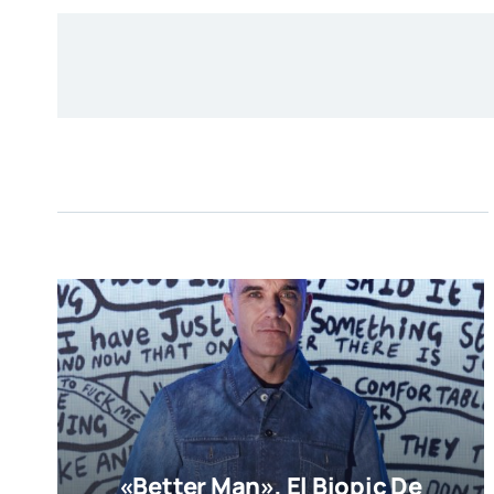
«Better Man», El Biopic De