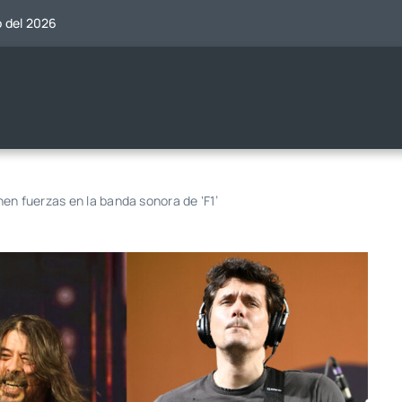
o del 2026
en fuerzas en la banda sonora de ‘F1’