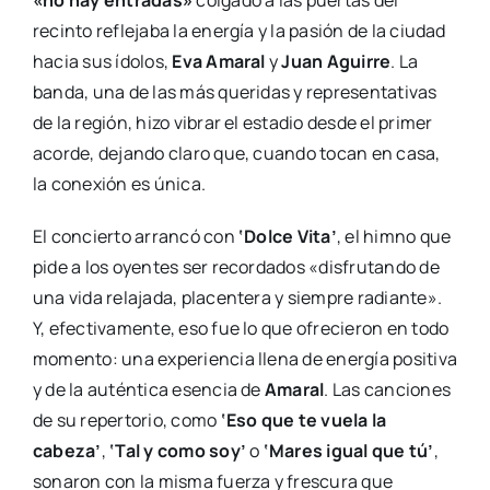
recinto reflejaba la energía y la pasión de la ciudad
hacia sus ídolos,
Eva Amaral
y
Juan Aguirre
. La
banda, una de las más queridas y representativas
de la región, hizo vibrar el estadio desde el primer
acorde, dejando claro que, cuando tocan en casa,
la conexión es única.
El concierto arrancó con
‘Dolce Vita’
, el himno que
pide a los oyentes ser recordados «disfrutando de
una vida relajada, placentera y siempre radiante».
Y, efectivamente, eso fue lo que ofrecieron en todo
momento: una experiencia llena de energía positiva
y de la auténtica esencia de
Amaral
. Las canciones
de su repertorio, como
‘Eso que te vuela la
cabeza’
,
‘Tal y como soy’
o
‘Mares igual que tú’
,
sonaron con la misma fuerza y frescura que