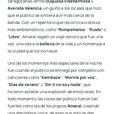
zaragozanas, entre
Duquesa Villahermosa
y
Avenida Valencia
, un guiño a los locales que hizo
que el público se sintiera aún más cerca de la
banda. Con un repertorio que recorrió sus discos
más emblemáticos, como
‘Rompehielos’
,
‘Ruido’
o
‘Libre’
, Amaral regaló un viaje sonoro que fue, a la
vez, una oda a la
belleza
de la vida y un homenaje a
la ciudad que los vio nacer.
Uno de los momentos más especiales de la noche
fue cuando el público se entregó por completo con
canciones como
‘Kamikaze’
,
‘Moriría por vos’
,
‘Días de verano’
y
‘Sin ti no soy nada’
, que
hicieron estallar una explosión de emociones. En
todo momento, las voces del público fueron tan
fuertes como las de los propios
Amaral
, creando
una atmósfera única, de esas que solo se dan