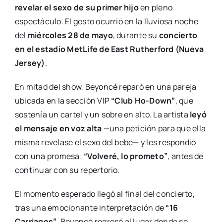
revelar el sexo de su primer hijo
en pleno
espectáculo. El gesto ocurrió en la lluviosa noche
del
miércoles 28 de mayo
, durante su
concierto
en el estadio MetLife de East Rutherford (Nueva
Jersey)
.
En mitad del show, Beyoncé reparó en una pareja
ubicada en la sección VIP
“Club Ho-Down”
, que
sostenía un cartel y un sobre en alto. La artista
leyó
el mensaje en voz alta
—una petición para que ella
misma revelase el sexo del bebé— y les respondió
con una promesa:
“Volveré, lo prometo”
, antes de
continuar con su repertorio.
El momento esperado llegó al final del concierto,
tras una emocionante interpretación de
“16
Carriages”
. Beyoncé regresó al lugar donde se