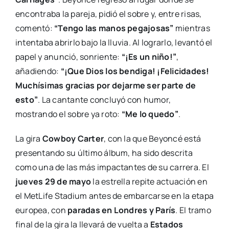
encontraba la pareja, pidió el sobre y, entre risas,
comentó:
“Tengo las manos pegajosas”
mientras
intentaba abrirlo bajo la lluvia. Al lograrlo, levantó el
papel y anunció, sonriente:
“¡Es un niño!”
,
añadiendo:
“¡Que Dios los bendiga! ¡Felicidades!
Muchísimas gracias por dejarme ser parte de
esto”
. La cantante concluyó con humor,
mostrando el sobre ya roto:
“Me lo quedo”
.
La gira
Cowboy Carter
, con la que Beyoncé está
presentando su último álbum, ha sido descrita
como una de las más impactantes de su carrera. El
jueves 29 de mayo
la estrella repite actuación en
el MetLife Stadium antes de embarcarse en la etapa
europea, con
paradas en Londres y París
. El tramo
final de la gira la llevará de vuelta a
Estados