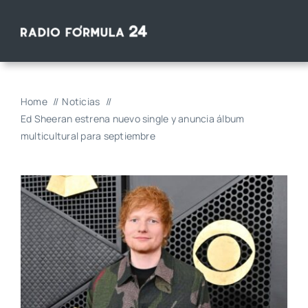
Saltar
al
contenido
Home
Noticias
Ed Sheeran estrena nuevo single y anuncia álbum
multicultural para septiembre