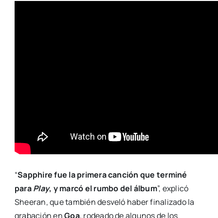
“
Sapphire fue la primera canción que terminé
para
Play
, y marcó el rumbo del álbum
”, explicó
Sheeran, que también desveló haber finalizado la
grabación en
Goa
, rodeado de algunos de los