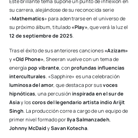
Este brillante tema supone un punto de inflexión en
su carrera, alejándose de su reconocida serie
«
Mathematics
» para adentrarse en el universo de
su próximo álbum, titulado
«Play»
, que verá la luz el
12 de septiembre de 2025
.
Tras el éxito de sus anteriores canciones
«Azizam»
y
«Old Phone»
, Sheeran vuelve con un tema de
energía
pop vibrante
, con
profundas influencias
interculturales
. «Sapphire» es una celebración
luminosa del amor
, que destaca por sus
voces
hipnóticas
, una percusión
inspirada en el sur de
Asia
y los
coros del legendario artista indio Arijit
Singh
. La producción corre a cargo de un equipo de
primer nivel formado por
Ilya Salmanzadeh
,
Johnny McDaid
y
Savan Kotecha
.