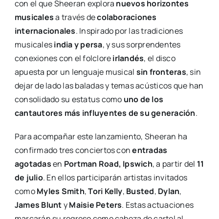
con el que Sheeran explora
nuevos horizontes
musicales
a través de
colaboraciones
internacionales
. Inspirado por las tradiciones
musicales
india y persa
, y sus sorprendentes
conexiones con el folclore
irlandés
, el disco
apuesta por un lenguaje musical
sin fronteras
, sin
dejar de lado las baladas y temas acústicos que han
consolidado su estatus como
uno de los
cantautores más influyentes de su generación
.
Para acompañar este lanzamiento, Sheeran ha
confirmado tres conciertos con
entradas
agotadas
en
Portman Road, Ipswich
, a partir del
11
de julio
. En ellos participarán artistas invitados
como
Myles Smith
,
Tori Kelly
,
Busted
,
Dylan
,
James Blunt
y
Maisie Peters
. Estas actuaciones
marcarán su regreso como cabeza de cartel al