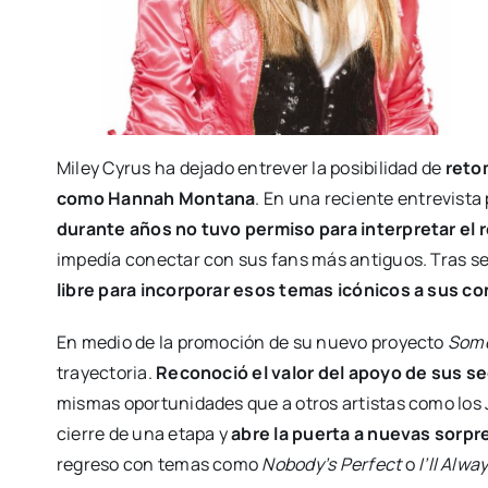
Miley Cyrus ha dejado entrever la posibilidad de
reto
como Hannah Montana
. En una reciente entrevista
durante años no tuvo permiso para interpretar el 
impedía conectar con sus fans más antiguos. Tras 
libre para incorporar esos temas icónicos a sus co
En medio de la promoción de su nuevo proyecto
Some
trayectoria.
Reconoció el valor del apoyo de sus s
mismas oportunidades que a otros artistas como los 
cierre de una etapa y
abre la puerta a nuevas sorpr
regreso con temas como
Nobody’s Perfect
o
I’ll Alw