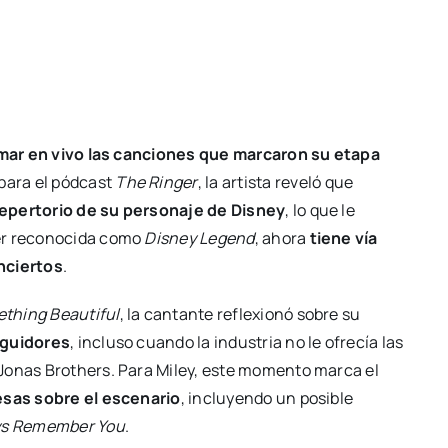
mar en vivo las canciones que marcaron su etapa
 para el pódcast
The Ringer
, la artista reveló que
repertorio de su personaje de Disney
, lo que le
ser reconocida como
Disney Legend
, ahora
tiene vía
nciertos
.
thing Beautiful
, la cantante reflexionó sobre su
eguidores
, incluso cuando la industria no le ofrecía las
Jonas Brothers. Para Miley, este momento marca el
esas sobre el escenario
, incluyendo un posible
ays Remember You
.