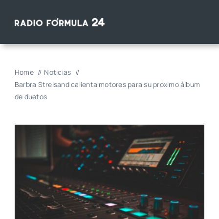
Saltar
al
contenido
Home
Noticias
Barbra Streisand calienta motores para su próximo álbum
de duetos