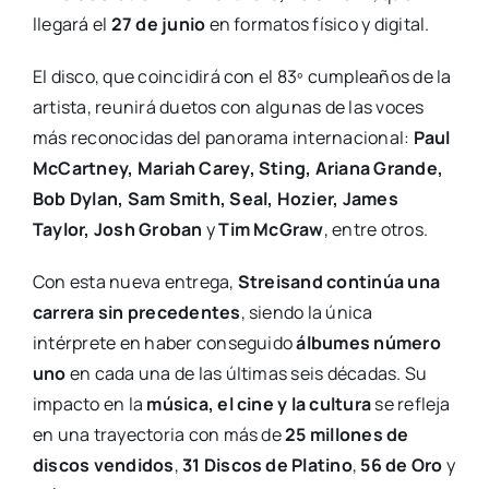
llegará el
27 de junio
en formatos físico y digital.
El disco, que coincidirá con el 83º cumpleaños de la
artista, reunirá duetos con algunas de las voces
más reconocidas del panorama internacional:
Paul
McCartney, Mariah Carey, Sting, Ariana Grande,
Bob Dylan, Sam Smith, Seal, Hozier, James
Taylor, Josh Groban
y
Tim McGraw
, entre otros.
Con esta nueva entrega,
Streisand continúa una
carrera sin precedentes
, siendo la única
intérprete en haber conseguido
álbumes número
uno
en cada una de las últimas seis décadas. Su
impacto en la
música, el cine y la cultura
se refleja
en una trayectoria con más de
25 millones de
discos vendidos
,
31 Discos de Platino
,
56 de Oro
y