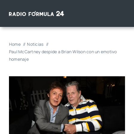
Saltar
al
contenido
Home
Noticias
Paul McCartney despide a Brian Wilson con un emotivo
homenaje