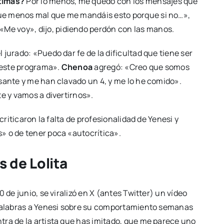
ltimas?
Por lo menos, me quedo con los mensajes que
ue menos mal que me mandáis esto porque si no…»,
 «Me voy», dijo, pidiendo perdón con las manos.
 jurado: «Puedo dar fe de la dificultad que tiene ser
e este programa».
Chenoa
agregó: «Creo que somos
sante y me han clavado un 4, y me lo he comido».
e y vamos a divertirnos».
criticaron la falta de profesionalidad de Yenesi y
» o de tener poca «autocrítica».
s de Lolita
 de junio, se viralizó en X (antes Twitter) un vídeo
 palabras a Yenesi sobre su comportamiento semanas
tra de la artista que has imitado, que me parece uno