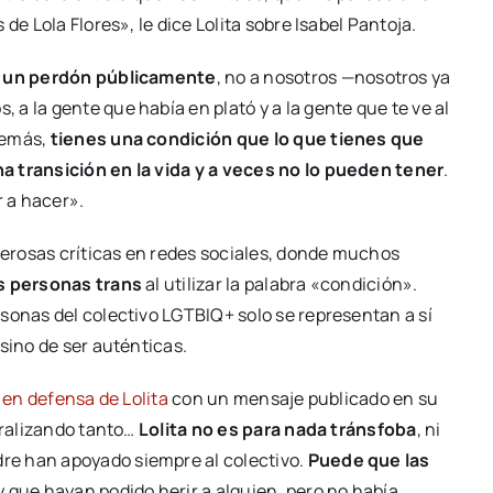
de Lola Flores», le dice Lolita sobre Isabel Pantoja.
es un perdón públicamente
, no a nosotros —nosotros ya
a la gente que había en plató y a la gente que te ve al
demás,
tienes una condición que lo que tienes que
a transición en la vida y a veces no lo pueden tener
.
r a hacer».
erosas críticas en redes sociales, donde muchos
as personas trans
al utilizar la palabra «condición».
sonas del colectivo LGTBIQ+ solo se representan a sí
sino de ser auténticas.
r en defensa de Lolita
con un mensaje publicado en su
iralizando tanto…
Lolita no es para nada tránsfoba
, ni
re han apoyado siempre al colectivo.
Puede que las
y que hayan podido herir a alguien, pero no había