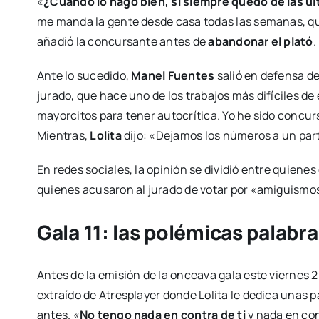
«
¿Cuándo lo hago bien, si siempre quedo de las ú
me manda la gente desde casa todas las semanas, q
añadió la concursante antes de
abandonar el plató
.
Ante lo sucedido,
Manel Fuentes
salió en defensa del
jurado, que hace uno de los trabajos más difíciles d
mayorcitos para tener autocrítica. Yo he sido concur
Mientras,
Lolita
dijo: «Dejamos los números a un part
En redes sociales, la opinión se dividió entre quienes 
quienes acusaron al jurado de votar por «amiguismos
Gala 11: las polémicas palabra
Antes de la emisión de la onceava gala este viernes 20
extraído de Atresplayer donde Lolita le dedica unas
antes. «
No tengo nada en contra de ti
y nada en con