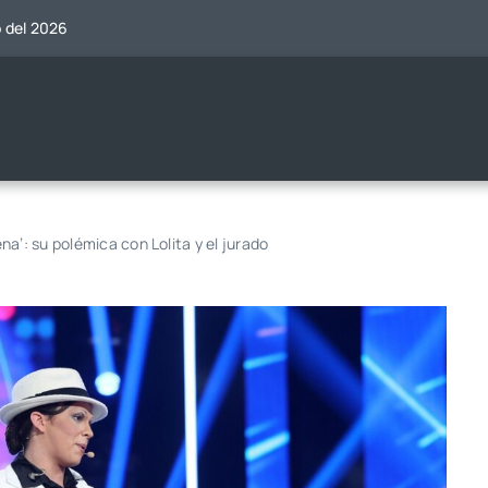
o del 2026
a’: su polémica con Lolita y el jurado