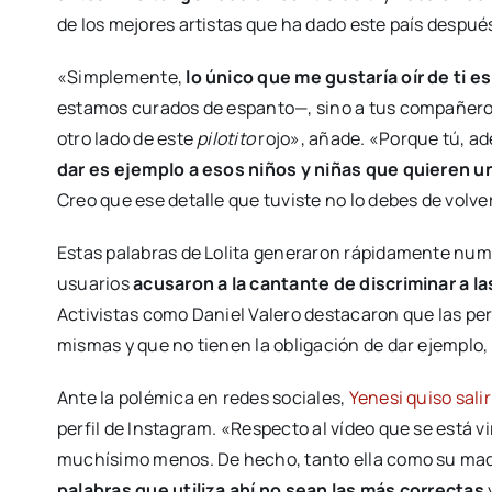
de los mejores artistas que ha dado este país después 
«Simplemente,
lo único que me gustaría oír de ti 
estamos curados de espanto—, sino a tus compañeros, 
otro lado de este
pilotito
rojo», añade. «Porque tú, a
dar es ejemplo a esos niños y niñas que quieren un
Creo que ese detalle que tuviste no lo debes de volve
Estas palabras de Lolita generaron rápidamente num
usuarios
acusaron a la cantante de discriminar a l
Activistas como Daniel Valero destacaron que las per
mismas y que no tienen la obligación de dar ejemplo, 
Ante la polémica en redes sociales,
Yenesi quiso sali
perfil de Instagram. «Respecto al vídeo que se está v
muchísimo menos. De hecho, tanto ella como su mad
palabras que utiliza ahí no sean las más correctas