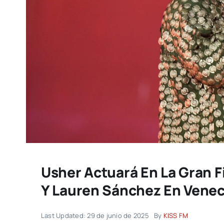
Usher Actuará En La Gran F
Y Lauren Sánchez En Venec
Last Updated: 29 de junio de 2025
By
KISS FM