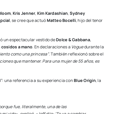
Bloom
,
Kris Jenner
,
Kim Kardashian
,
Sydney
pcial
, se cree que actuó
Matteo Bocelli
, hijo del tenor
ció un espectacular vestido de
Dolce & Gabbana
,
 cosidos a mano
. En declaraciones a
Vogue
durante la
iento como una princesa”
. También reflexionó sobre el
iones que mantener. Para una mujer de 55 años, es
zul”: una referencia a su experiencia con
Blue Origin
, la
porque fue, literalmente, una de las
i vida», explicó. «Jeff dijo: ‘Te va a cambiar