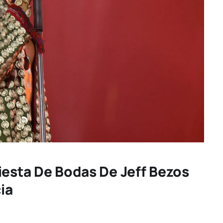
iesta De Bodas De Jeff Bezos
ia