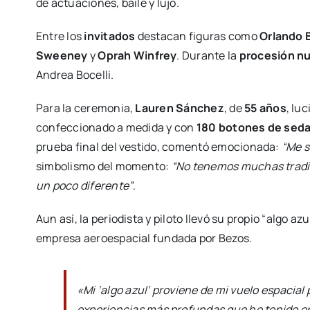
de actuaciones, baile y lujo.
Entre los
invitados
destacan figuras como
Orlando 
Sweeney
y
Oprah Winfrey
. Durante la
procesión nu
Andrea Bocelli.
Para la ceremonia,
Lauren Sánchez
, de
55 años
, lu
confeccionado a medida y con
180 botones de seda
prueba final del vestido, comentó emocionada:
“Me s
simbolismo del momento:
“No tenemos muchas tradic
un poco diferente”
.
Aun así, la periodista y piloto llevó su propio “algo a
empresa aeroespacial fundada por Bezos.
«Mi ‘algo azul’ proviene de mi vuelo espacial 
experiencias más profundas que he tenido en m