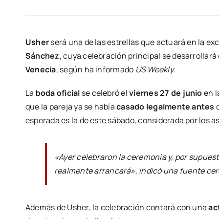
Usher
será una de las estrellas que actuará en la ex
Sánchez
, cuya celebración principal se desarrollar
Venecia
, según ha informado
US Weekly
.
La
boda oficial
se celebró el
viernes 27 de junio
en l
que la pareja ya se había
casado legalmente antes
d
esperada es la de este sábado, considerada por los a
«Ayer celebraron la ceremonia y, por supuest
realmente arrancará», indicó una fuente cerc
Además de Usher, la celebración contará con una
ac