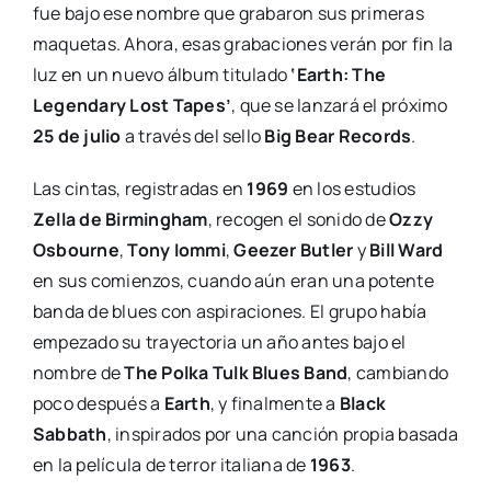
fue bajo ese nombre que grabaron sus primeras
maquetas. Ahora, esas grabaciones verán por fin la
luz en un nuevo álbum titulado
‘Earth: The
Legendary Lost Tapes’
, que se lanzará el próximo
25 de julio
a través del sello
Big Bear Records
.
Las cintas, registradas en
1969
en los estudios
Zella de Birmingham
, recogen el sonido de
Ozzy
Osbourne
,
Tony Iommi
,
Geezer Butler
y
Bill Ward
en sus comienzos, cuando aún eran una potente
banda de blues con aspiraciones. El grupo había
empezado su trayectoria un año antes bajo el
nombre de
The Polka Tulk Blues Band
, cambiando
poco después a
Earth
, y finalmente a
Black
Sabbath
, inspirados por una canción propia basada
en la película de terror italiana de
1963
.