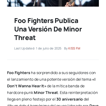
Foo Fighters Publica
Una Versión De Minor
Threat
Last Updated: 1 de julio de 2025
By
KISS FM
Foo Fighters
ha sorprendido a sus seguidores con
el lanzamiento de una potente versión del tema
«I
Don’t Wanna Hear It»
de la mítica banda de
hardcore punk
Minor Threat
. Esta reinterpretación
llega en pleno festejo por el
30 aniversario
del
álbum debut homónimo del grupo liderado por
Dave