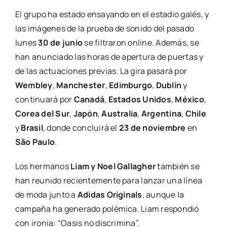
El grupo ha estado ensayando en el estadio galés, y
las imágenes de la prueba de sonido del pasado
lunes
30 de junio
se filtraron online. Además, se
han anunciado las horas de apertura de puertas y
de las actuaciones previas. La gira pasará por
Wembley
,
Manchester
,
Edimburgo
,
Dublín
y
continuará por
Canadá
,
Estados Unidos
,
México
,
Corea del Sur
,
Japón
,
Australia
,
Argentina
,
Chile
y
Brasil
, donde concluirá el
23 de noviembre
en
São Paulo
.
Los hermanos
Liam y Noel Gallagher
también se
han reunido recientemente para lanzar una línea
de moda junto a
Adidas Originals
, aunque la
campaña ha generado polémica. Liam respondió
con ironía: “Oasis no discrimina”.