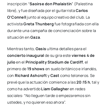
inscripción “
Saoirse don Phalaistín
” (Palestina
libre), y fue diseñada por el guitarrista
Carlos
O’Connell
junto al equipo creativo del club. La
activista
Greta Thunberg
fue fotografiada con ella
durante una campaña de concienciación sobre la
situación en
Gaza
.
Mientras tanto,
Oasis
ultima detalles para el
concierto inaugural
de su gira este
viernes 4 de
julio
en el
Principality Stadium de Cardiff
, el
primero de
19 shows
en suelo británico e irlandés,
con
Richard Ashcroft
y
Cast
como teloneros. Se
prevé que la actuación comience a las
20:15 h
, tal y
como ha advertido
Liam Gallagher
en redes
sociales: “No lleguen tarde o empezaremos sin
ustedes, y no quieren eso ahora”.