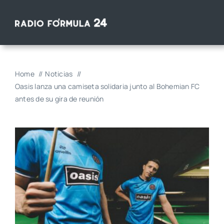
Saltar
al
contenido
Home
Noticias
Oasis lanza una camiseta solidaria junto al Bohemian FC
antes de su gira de reunión