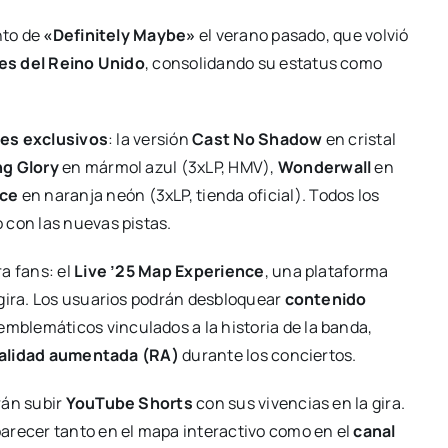
nto de
«Definitely Maybe»
el verano pasado, que volvió
mes del Reino Unido
, consolidando su estatus como
res exclusivos
: la versión
Cast No Shadow
en cristal
g Glory
en mármol azul (3xLP, HMV),
Wonderwall
en
ce
en naranja neón (3xLP, tienda oficial). Todos los
 con las nuevas pistas.
a fans: el
Live ’25 Map Experience
, una plataforma
 gira. Los usuarios podrán desbloquear
contenido
emblemáticos vinculados a la historia de la banda,
alidad aumentada (RA)
durante los conciertos.
rán subir
YouTube Shorts
con sus vivencias en la gira.
arecer tanto en el mapa interactivo como en el
canal