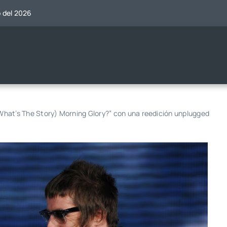
o del 2026
“(What’s The Story) Morning Glory?” con una reedición unplugged