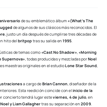
aniversario
de su emblemático álbum
«(What’s The
lugged
de algunos de sus clásicos más reconocidos. El
bre
, justo un día después de cumplirse tres décadas de
un hito del
britpop
tras su salida en
1995
.
acústicas de temas como
«Cast No Shadow»
,
«Morning
 Supernova»
, todas producidas y mezcladas por
Noel
nes maestras originales en el estudio
Lone Star Sound
,
lustraciones
a cargo de
Brian Cannon
, diseñador de la
interiores. Esta reedición coincide con el
inicio de la
er concierto tendrá lugar este
viernes, 4 de julio
, en
e
Noel y Liam Gallagher
tras su separación en
2009
.