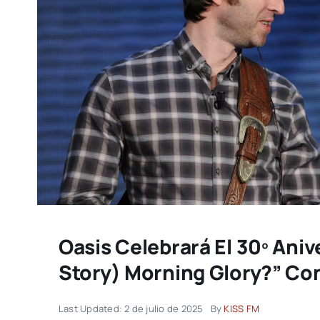
Oasis Celebrará El 30º Ani
Story) Morning Glory?” Co
Last Updated: 2 de julio de 2025
By
KISS FM