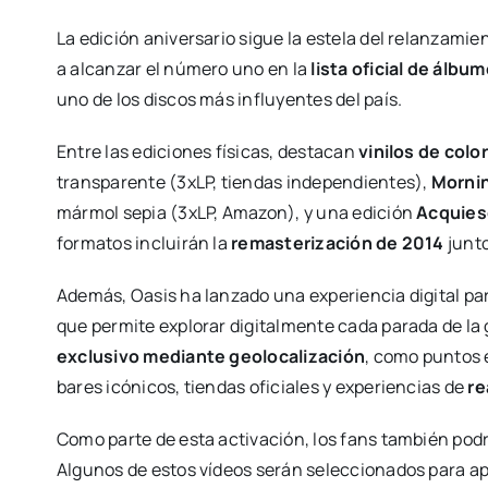
La edición aniversario sigue la estela del relanzamie
a alcanzar el número uno en la
lista oficial de álbu
uno de los discos más influyentes del país.
Entre las ediciones físicas, destacan
vinilos de colo
transparente (3xLP, tiendas independientes),
Mornin
mármol sepia (3xLP, Amazon), y una edición
Acquies
formatos incluirán la
remasterización de 2014
junto
Además, Oasis ha lanzado una experiencia digital par
que permite explorar digitalmente cada parada de la
exclusivo mediante geolocalización
, como puntos 
bares icónicos, tiendas oficiales y experiencias de
re
Como parte de esta activación, los fans también pod
Algunos de estos vídeos serán seleccionados para ap