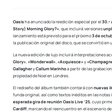
Oasis
ha anunciado la reedición especial por el
30.º 
Story) Morning Glory?»
, que incluirá versiones
unp
lanzamiento está previsto para el próximo
3 de octu
la publicación original del disco, que se convirtió en 
La nueva edición de lujo incluirá interpretaciones 
Glory»
,
«Wonderwall»
,
«Acquiesce»
y
«Champagne
Gallagher
y
Callum Marinho
a partir de las grabacio
propiedad de Noel en Londres.
El rediseño del álbum también contará con
nuevas i
funda original, así como textos inéditos en las notas 
esperada gira de reunión Oasis Live ’25
, cuyo prim
Cardiff
, marcando el reencuentro en el escenario d