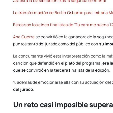
Así está la clasificación tras la segunda semifinal
La transformación de Bertín Osborne para imitar a M
Estos son los cinco finalistas de ‘Tu cara me suena 1
Ana Guerra
se convirtió en la ganadora de la segund
puntos tanto del jurado como del público con
su imp
La concursante vivió esta interpretación como la má
canción que defendió en el plató del programa,
era l
que se convirtió en la tercera finalista de la edición.
Y, además de emocionarse ella con su actuación del c
del jurado
.
Un reto casi imposible super