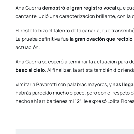
Ana Guerra
demostró el gran registro vocal
que pued
cantante lució una caracterización brillante, con la
El resto lo hizo el talento de la canaria, que transmiti
La prueba definitiva fue
la gran ovación que recibió
actuación.
Ana Guerra se esperó a terminar la actuación para de
beso al cielo
. Al finalizar, la artista también dio rie
«Imitar a Pavarotti son palabras mayores, y
has lleg
habrás parecido mucho o poco, pero con el respeto 
hecho ahí arriba tienes mi 12″, le expresó Lolita Flores