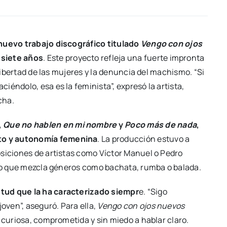
nuevo trabajo discográfico titulado
Vengo con ojos
 siete años
. Este proyecto refleja una fuerte impronta
 libertad de las mujeres y la denuncia del machismo. “Si
éndolo, esa es la feminista”, expresó la artista,
cha.
,
Que no hablen en mi nombre
y
Poco más de nada
,
to y autonomía femenina
. La producción estuvo a
osiciones de artistas como Víctor Manuel o Pedro
bajo que mezcla géneros como bachata, rumba o balada.
tud que la ha caracterizado siempr
e. “Sigo
ven”, aseguró. Para ella,
Vengo con ojos nuevos
 curiosa, comprometida y sin miedo a hablar claro.