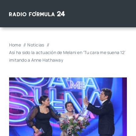
Saltar
al
contenido
Home
Noticias
Así ha sido la actuación de Melani en ‘Tu cara me suena 12’
imitando a Anne Hathaway