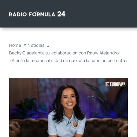
Saltar
al
contenido
Home
Noticias
Becky G adelanta su colaboración con Rauw Alejandro:
«Siento la responsabilidad de que sea la canción perfecta»