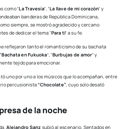
mas como
‘La Travesía’
,
‘La llave de mi corazón’
y
 ondeaban banderas de República Dominicana,
como siempre, se mostró agradecido y cercano:
antes de dedicar el tema
‘Para ti’
a su fe.
 reflejaron tanto el romanticismo de su bachata
o
‘Bachata en Fukuoka’
,
‘Burbujas de amor’
y
mente tejido para emocionar.
tó uno por uno a los músicos que lo acompañan, entre
ario percusionista
“Chocolate”
, cuyo solo desató
rpresa de la noche
da,
Alejandro Sanz
subió al escenario. Sentados en