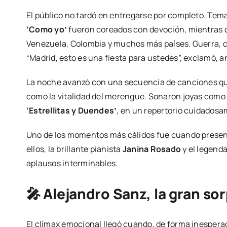
El público no tardó en entregarse por completo. Te
‘Como yo’
fueron coreados con devoción, mientras
Venezuela, Colombia y muchos más países. Guerra, 
“Madrid, esto es una fiesta para ustedes”, exclamó, 
La noche avanzó con una secuencia de canciones que
como la vitalidad del merengue. Sonaron joyas com
‘Estrellitas y Duendes’
, en un repertorio cuidadosa
Uno de los momentos más cálidos fue cuando presen
ellos, la brillante pianista
Janina Rosado
y el legend
aplausos interminables.
🎤 Alejandro Sanz, la gran so
El clímax emocional llegó cuando, de forma inespera