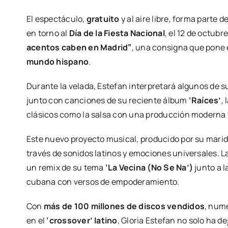
El espectáculo,
gratuito
y al aire libre, forma parte 
en torno al
Día de la Fiesta Nacional
, el 12 de octubr
acentos caben en Madrid”
, una consigna que pone e
mundo hispano
.
Durante la velada, Estefan interpretará algunos de 
junto con canciones de su reciente álbum
‘Raíces’
,
clásicos como la salsa con una producción moderna y 
Este nuevo proyecto musical, producido por su mari
través de sonidos latinos y emociones universales.
un remix de su tema
‘La Vecina (No Se Na’)
junto a 
cubana con versos de empoderamiento.
Con
más de 100 millones de discos vendidos
, num
en el
‘crossover’ latino
, Gloria Estefan no solo ha d