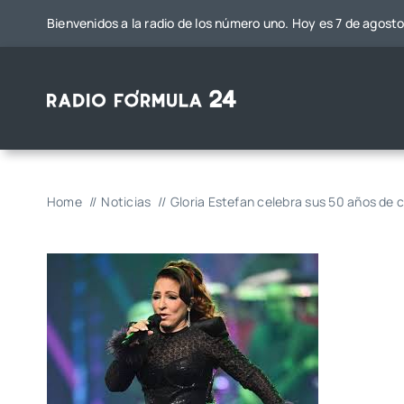
Saltar
Bienvenidos a la radio de los número uno. Hoy es 7 de agost
al
contenido
Home
Noticias
Gloria Estefan celebra sus 50 años de 