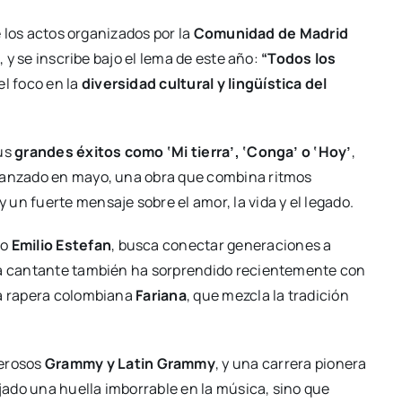
de los actos organizados por la
Comunidad de Madrid
e, y se inscribe bajo el lema de este año:
“Todos los
l foco en la
diversidad cultural y lingüística del
sus
grandes éxitos como ‘Mi tierra’, ‘Conga’ o ‘Hoy’
,
 lanzado en mayo, una obra que combina ritmos
un fuerte mensaje sobre el amor, la vida y el legado.
do
Emilio Estefan
, busca conectar generaciones a
 La cantante también ha sorprendido recientemente con
la rapera colombiana
Fariana
, que mezcla la tradición
erosos
Grammy y Latin Grammy
, y una carrera pionera
ejado una huella imborrable en la música, sino que