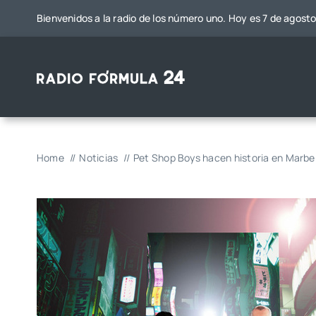
Saltar
Bienvenidos a la radio de los número uno. Hoy es 7 de agost
al
contenido
Home
Noticias
Pet Shop Boys hacen historia en Marbel