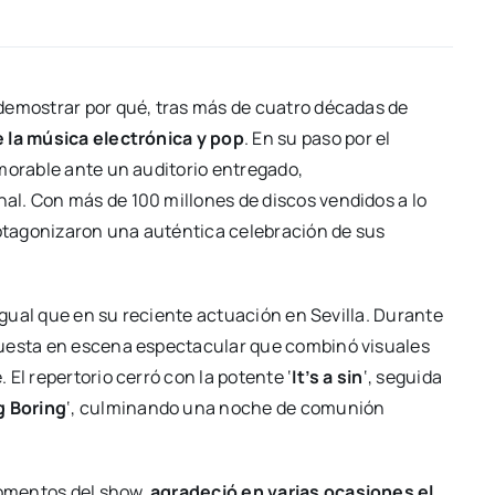
 demostrar por qué, tras más de cuatro décadas de
 la música electrónica y pop
. En su paso por el
morable ante un auditorio entregado,
l. Con más de 100 millones de discos vendidos a lo
rotagonizaron una auténtica celebración de sus
l igual que en su reciente actuación en Sevilla. Durante
puesta en escena espectacular que combinó visuales
El repertorio cerró con la potente ‘
It’s a sin
‘, seguida
g Boring
‘, culminando una noche de comunión
omentos del show,
agradeció en varias ocasiones el