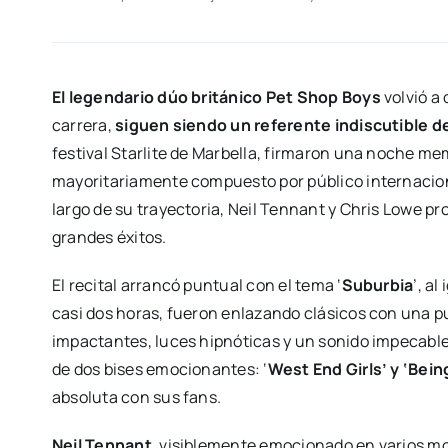
El legendario dúo británico Pet Shop Boys
volvió a
carrera,
siguen siendo un referente indiscutible de
festival Starlite de Marbella, firmaron una noche me
mayoritariamente compuesto por público internaciona
largo de su trayectoria, Neil Tennant y Chris Lowe p
grandes éxitos.
El recital arrancó puntual con el tema ‘
Suburbia
’, a
casi dos horas, fueron enlazando clásicos con una 
impactantes, luces hipnóticas y un sonido impecable. 
de dos bises emocionantes: ‘
West End Girls’ y ‘Bein
absoluta con sus fans.
Neil Tennant
, visiblemente emocionado en varios m