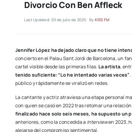
Divorcio Con Ben Affleck
Last Updated: 20 de julio de 2025
By
KISS FM
Jennifer López ha dejado claro que no tiene intenci
concierto en el Palau Sant Jordi de Barcelona, un fa
cartel visible desde las primeras filas.
La artista
, ent
tenido suficiente: “Lo he intentado varias veces”
.
público y rápidamente se viralizó en redes.
La cantante y actriz atraviesa una etapa personal ma
con quien se casó en 2022 tras retomar una relaci
finalizado hace solo seis meses, ha supuesto un p
anteriores, como la concedida a
Interview
en 2023, h
alejarse del compromiso sentimental.