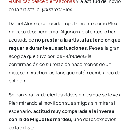
visibilidad desde ciertas zonas
y la actitud del novio
de la artista, el
youtuber
Plex.
Daniel Alonso, conocido popularmente como Plex,
no pasó desapercibido. Algunos asistentes le han
acusado de
no prestar a la artista la atención que
requería durante sus actuaciones
. Pese a la gran
acogida que tuvo por los «
aitaners»
la
confirmación de su relación hace menos de un
mes, son muchos los fans que están cambiando de
opinión.
Se han viralizado ciertos vídeos en los que se le ve a
Plex mirando al móvil con sus amigos sin mirar al
escenario
, actitud muy comparada a la inversa
con la de Miguel Bernardéu
, uno de los exnovios
de la artista.