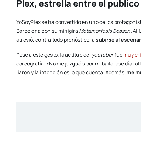
Plex, estrella entre el públi
YoSoyPlex se ha convertido en uno de los protagonista
Barcelona con su minigira
Metamorfosis Season
. Al
atrevió, contra todo pronóstico, a
subirse al escena
Pese a este gesto, la actitud del
youtuber
fue
muy cri
coreografía. «No me juzguéis por mi baile, ese día falt
liaron y la intención es lo que cuenta. Además,
me mu