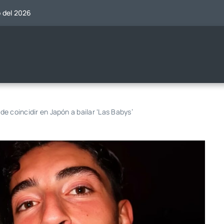
o del 2026
 de coincidir en Japón a bailar ‘Las Babys’