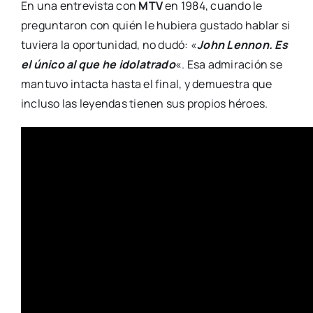
En una entrevista con
MTV
en 1984, cuando le
preguntaron con quién le hubiera gustado hablar si
tuviera la oportunidad, no dudó: «
John Lennon. Es
el único al que he idolatrado
«. Esa admiración se
mantuvo intacta hasta el final, y demuestra que
incluso las leyendas tienen sus propios héroes.