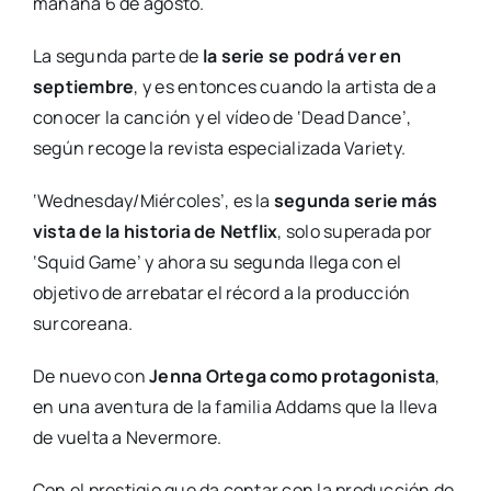
mañana 6 de agosto.
La segunda parte de
la serie se podrá ver en
septiembre
, y es entonces cuando la artista de a
conocer la canción y el vídeo de ‘Dead Dance’,
según recoge la revista especializada Variety.
‘Wednesday/Miércoles’, es la
segunda serie más
vista de la historia de Netflix
, solo superada por
‘Squid Game’ y ahora su segunda llega con el
objetivo de arrebatar el récord a la producción
surcoreana.
De nuevo con
Jenna Ortega como protagonista
,
en una aventura de la familia Addams que la lleva
de vuelta a Nevermore.
Con el prestigio que da contar con la producción de