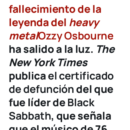
fallecimiento de la
leyenda del
heavy
metal
Ozzy Osbourne
ha salido a la luz.
The
New York Times
publica
el certificado
de defunción
del que
fue líder de
Black
Sabbath
, que señala
que el músico de 76