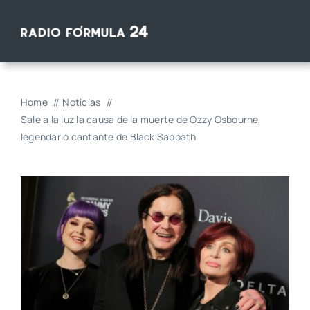
Saltar
al
contenido
Home
Noticias
Sale a la luz la causa de la muerte de Ozzy Osbourne,
legendario cantante de Black Sabbath