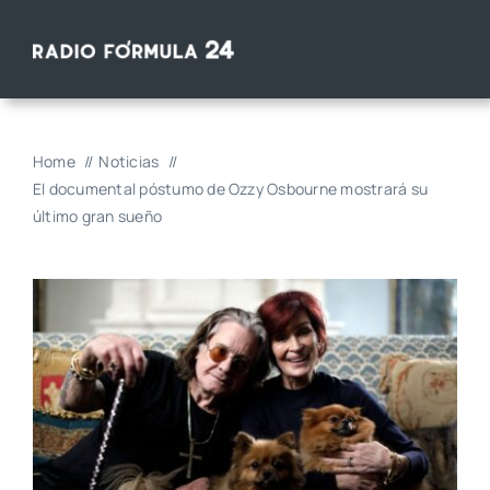
Saltar
al
contenido
Home
Noticias
El documental póstumo de Ozzy Osbourne mostrará su
último gran sueño