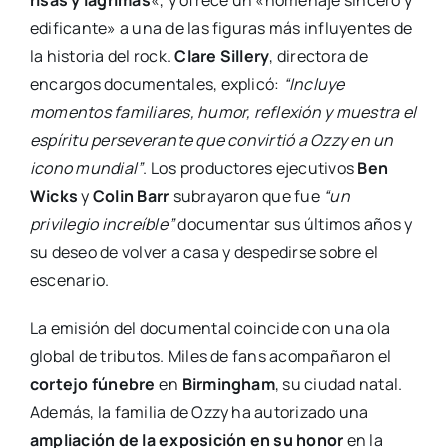
risas y lágrimas
«, y ofrece un «homenaje sincero y
edificante» a una de las figuras más influyentes de
la historia del rock.
Clare Sillery
, directora de
encargos documentales, explicó:
“Incluye
momentos familiares, humor, reflexión y muestra el
espíritu perseverante que convirtió a Ozzy en un
icono mundial”
. Los productores ejecutivos
Ben
Wicks
y
Colin Barr
subrayaron que fue
“un
privilegio increíble”
documentar sus últimos años y
su deseo de volver a casa y despedirse sobre el
escenario.
La emisión del documental coincide con una ola
global de tributos. Miles de fans acompañaron el
cortejo fúnebre
en
Birmingham
, su ciudad natal.
Además, la familia de Ozzy ha autorizado una
ampliación de la exposición en su honor
en la