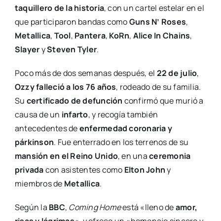
taquillero de la historia
, con un cartel estelar en el
que participaron bandas como
Guns N’ Roses
,
Metallica
,
Tool
,
Pantera
,
KoRn
,
Alice In Chains
,
Slayer
y
Steven Tyler
.
Poco más de dos semanas después, el
22 de julio
,
Ozzy falleció a los 76 años
, rodeado de su familia.
Su
certificado de defunción
confirmó que murió a
causa de un
infarto
, y recogía también
antecedentes de
enfermedad coronaria y
párkinson
. Fue enterrado en los terrenos de su
mansión en el Reino Unido
, en una
ceremonia
privada
con asistentes como
Elton John
y
miembros de
Metallica
.
Según la
BBC
,
Coming Home
está «lleno de
amor,