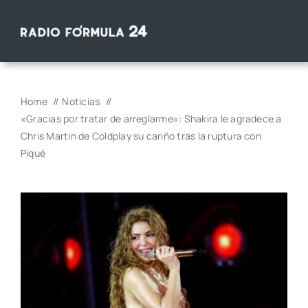
Saltar
al
contenido
Home
Noticias
«Gracias por tratar de arreglarme»: Shakira le agradece a
Chris Martin de Coldplay su cariño tras la ruptura con
Piqué