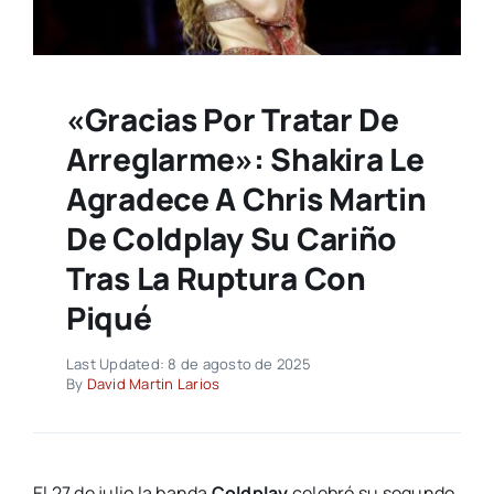
«Gracias Por Tratar De
Arreglarme»: Shakira Le
Agradece A Chris Martin
De Coldplay Su Cariño
Tras La Ruptura Con
Piqué
Last Updated: 8 de agosto de 2025
By
David Martin Larios
El 27 de julio la banda
Coldplay
celebró su segundo