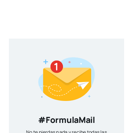
#FormulaMail
No te pierdas nada y recibe todas las