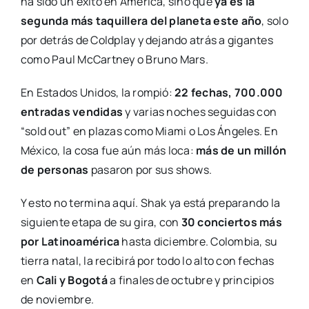
ha sido un éxito en América, sino que
ya es la
segunda más taquillera del planeta este año
, solo
por detrás de Coldplay y dejando atrás a gigantes
como Paul McCartney o Bruno Mars.
En Estados Unidos, la rompió:
22 fechas, 700.000
entradas vendidas
y varias noches seguidas con
“sold out” en plazas como Miami o Los Ángeles. En
México, la cosa fue aún más loca:
más de un millón
de personas
pasaron por sus shows.
Y esto no termina aquí. Shak ya está preparando la
siguiente etapa de su gira, con
30 conciertos más
por Latinoamérica
hasta diciembre. Colombia, su
tierra natal, la recibirá por todo lo alto con fechas
en
Cali y Bogotá
a finales de octubre y principios
de noviembre.