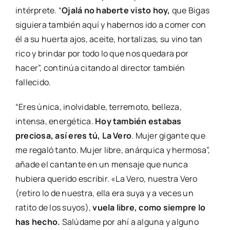
intérprete. “
Ojalá no haberte visto hoy,
que Bigas
siguiera también aquí y habernos ido a comer con
él a su huerta ajos, aceite, hortalizas, su vino tan
rico y brindar por todo lo que nos quedara por
hacer”, continúa citando al director también
fallecido.
“Eres única, inolvidable, terremoto, belleza,
intensa, energética.
Hoy también estabas
preciosa, así eres tú, La Vero
. Mujer gigante que
me regaló tanto. Mujer libre, anárquica y hermosa”,
añade el cantante en un mensaje que nunca
hubiera querido escribir. «La Vero, nuestra Vero
(retiro lo de nuestra, ella era suya y a veces un
ratito de los suyos),
vuela libre, como siempre lo
has hecho.
Salúdame por ahí a alguna y alguno