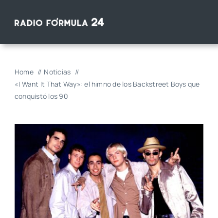
Saltar
al
contenido
Home
Noticias
«I Want It That Way»: el himno de los Backstreet Boys que
conquistó los 90