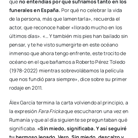
que
no entendías por qué sufríamos tanto en los
funerales en España.
Por qué no celebrar la vida
de la persona, más que lamentarla», recuerda el
actor, que reconoce haber «llorado mucho en los
últimos días». «… Y también mis pies han bailado sin
pensar, y te he visto sumergirte en este océano
inmenso que ahora tengo enfrente, este trocito de
océano en el que bañamos a Roberto Pérez Toledo
(1978-2022) mientras sobrevolábamos la película
que nos fundió para siempre», dice sobre su primer
rodaje en 2011.
Álex García termina la carta volviendo al principio, a
la expresión
Fara Fricka
que escucharon una vez en
Rumanía y que al día siguiente se preguntaban qué
significaba.
«Sin miedo, significaba. Y así seguiré
tu hermoso legado, Vero. Sin miedo, descalzo y