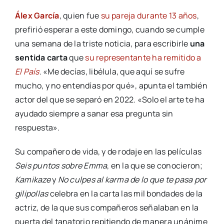
Álex García
, quien fue
su pareja durante 13 años
,
prefirió esperar a este domingo, cuando se cumple
una semana de la triste noticia, para escribirle
una
sentida carta
que
su representante ha remitido a
El País
. «Me decías, libélula, que aquí se sufre
mucho, y no entendías por qué», apunta el también
actor del que se separó en 2022. «Solo el arte te ha
ayudado siempre a sanar esa pregunta sin
respuesta».
Su compañero de vida, y de rodaje en las películas
Seis puntos sobre Emma
, en la que se conocieron;
Kamikaze
y
No culpes al karma de lo que te pasa por
gilipollas
celebra en la carta las mil bondades de la
actriz, de la que sus compañeros señalaban en la
puerta del tanatorio repitiendo de manera unánime