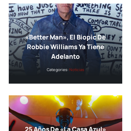
«Better Man», El Biopic De
Robbie Williams Ya Tiene
Adelanto
Categories:
Noticias
25 Años De «La Casa Azul»