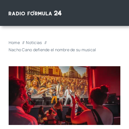
Saltar
al
contenido
Home
Noticias
Nacho Cano defiende el nombre de su musical