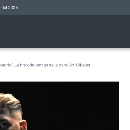
o del 2026
adrid? La historia detrás de la canción ‘Cibeles’