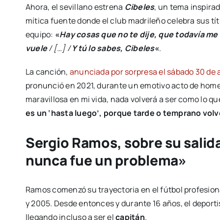
Ahora, el sevillano estrena
Cibeles
, un tema inspira
mítica fuente donde el club madrileño celebra sus títu
equipo:
«
Hay cosas que no te dije, que todavía me
vuele
/ […] /
Y tú lo sabes, Cibeles
«
.
La canción,
anunciada por sorpresa el sábado 30 de 
pronunció en 2021, durante un emotivo acto de home
maravillosa en mi vida, nada volverá a ser como lo qu
es un ‘hasta luego’, porque tarde o temprano vol
Sergio Ramos, sobre su salida
nunca fue un problema»
Ramos comenzó su trayectoria en el fútbol profesional
y 2005. Desde entonces y durante 16 años, el deportist
llegando incluso a ser el
capitán
.