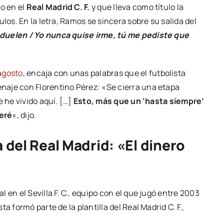
do en el
Real Madrid C. F.
y que lleva como título la
los. En la letra, Ramos se sincera sobre su salida del
 duelen / Yo nunca quise irme, tú me pediste que
agosto
, encaja con unas palabras que el futbolista
naje con Florentino Pérez: «Se cierra una etapa
e he vivido aquí. […]
Esto, más que un ‘hasta siempre’
veré
«, dijo.
 del Real Madrid: «El dinero
 en el Sevilla F. C., equipo con el que jugó entre 2003
a formó parte de la plantilla del Real Madrid C. F.,