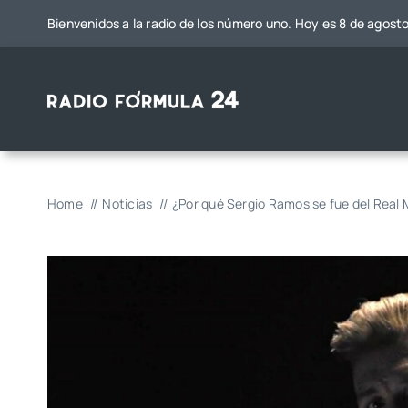
Saltar
Bienvenidos a la radio de los número uno. Hoy es 8 de agost
al
contenido
Home
Noticias
¿Por qué Sergio Ramos se fue del Real M