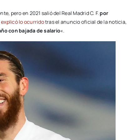
te, pero en 2021 salió del Real Madrid C. F.
por
a
explicó lo ocurrido
tras el anuncio oficial de la noticia,
año con bajada de salario
«.