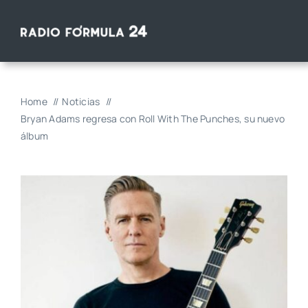
Saltar
al
contenido
Home
Noticias
Bryan Adams regresa con Roll With The Punches, su nuevo
álbum