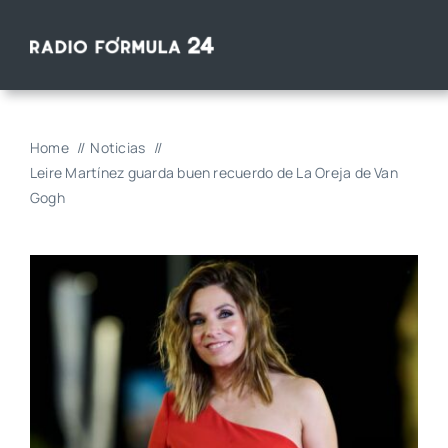
Saltar
al
contenido
Home
Noticias
Leire Martínez guarda buen recuerdo de La Oreja de Van
Gogh