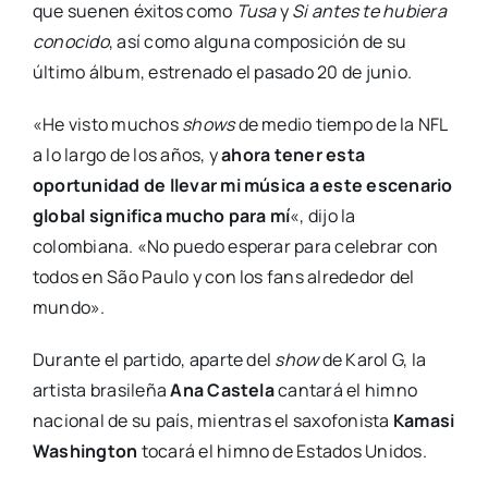
que suenen éxitos como
Tusa
y
Si antes te hubiera
conocido
, así como alguna composición de su
último álbum, estrenado el pasado 20 de junio.
«He visto muchos
shows
de medio tiempo de la NFL
a lo largo de los años, y
ahora tener esta
oportunidad de llevar mi música a este escenario
global significa mucho para mí
«, dijo la
colombiana. «No puedo esperar para celebrar con
todos en São Paulo y con los fans alrededor del
mundo».
Durante el partido, aparte del
show
de Karol G, la
artista brasileña
Ana Castela
cantará el himno
nacional de su país, mientras el saxofonista
Kamasi
Washington
tocará el himno de Estados Unidos.