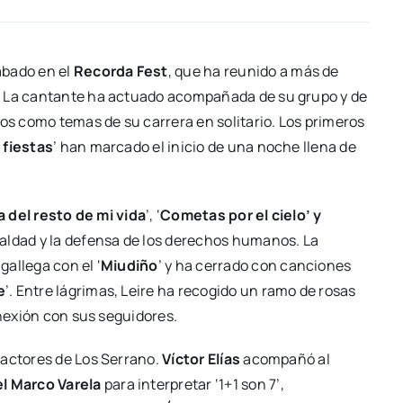
ábado en el
Recorda Fest
, que ha reunido a más de
to. La cantante ha actuado acompañada de su grupo y de
cos como temas de su carrera en solitario. Los primeros
 fiestas
’ han marcado el inicio de una noche llena de
a del resto de mi vida
’, ‘
Cometas por el cielo’ y
ualdad y la defensa de los derechos humanos. La
allega con el ‘
Miudiño
’ y ha cerrado con canciones
e
’. Entre lágrimas, Leire ha recogido un ramo de rosas
onexión con sus seguidores.
 actores de Los Serrano.
Víctor Elías
acompañó al
l Marco Varela
para interpretar ‘1+1 son 7’,