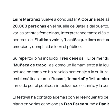
Leire Martínez
vuelve a conquistar
A Coruña
este s
20.000 personas
en el muelle de Batería del puer
varias artistas femeninas, interpretando tanto clási
acordes de ‘
El último vals
’ y ‘
La niña que llora en tus
emoción y complicidad con el público.
Su repertorio ha incluido ‘
Tres deseos
’, ‘
El primer dí
‘Muñeca de trapo
’, así como un llamamiento a la ig
actuación también ha rendido homenaje a la cultura g
emblemáticas como ‘
Rosas’, ‘Inmortal’ y ‘Mi nombr
lanzado por el público, simbolizando el cariño y la c
El festival ha contado además con el reencuentro de
piano en varias canciones y
Fran Perea
sumó a
Danie