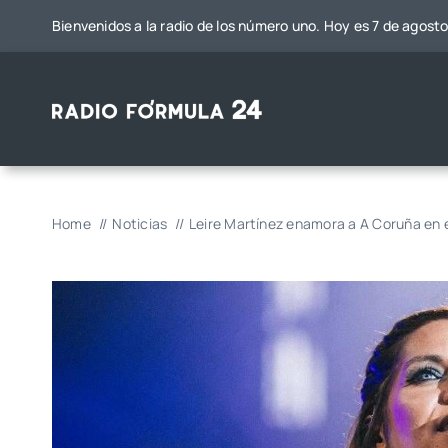
Saltar
Bienvenidos a la radio de los número uno. Hoy es 7 de agost
al
contenido
Home
Noticias
Leire Martínez enamora a A Coruña en 