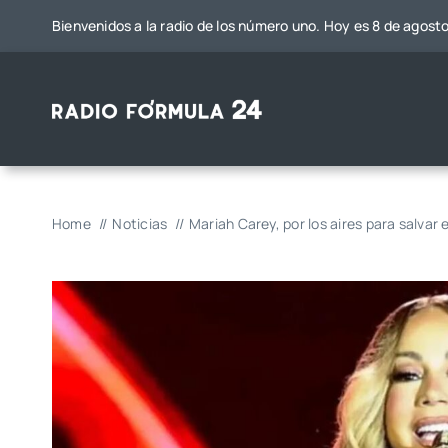
Saltar
Bienvenidos a la radio de los número uno. Hoy es 8 de agost
al
contenido
Home
Noticias
Mariah Carey, por los aires para salvar